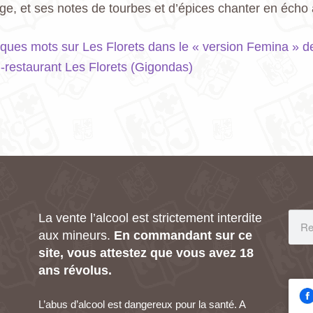
ge, et ses notes de tourbes et d’épices chanter en écho a
lques mots sur Les Florets dans le « version Femina » de
el-restaurant Les Florets (Gigondas)
La vente l’alcool est strictement interdite
aux mineurs.
En commandant sur ce
site, vous attestez que vous avez 18
ans révolus.
L’abus d’alcool est dangereux pour la santé. A