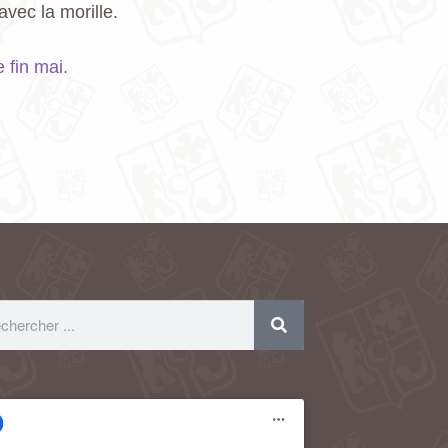
vec la morille.
 fin mai.