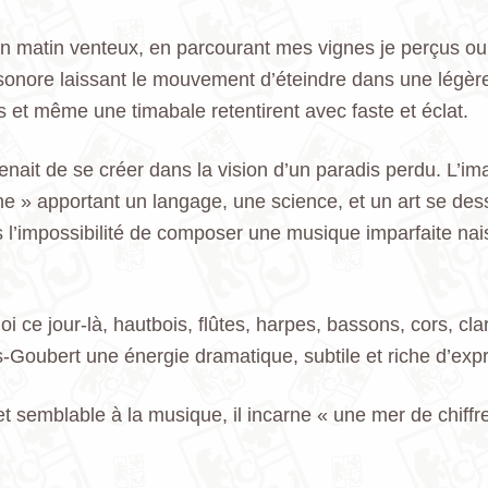
un matin venteux, en parcourant mes vignes je perçus ou 
onore laissant le mouvement d’éteindre dans une légèret
s et même une timabale retentirent avec faste et éclat.
it de se créer dans la vision d’un paradis perdu. L’im
ne » apportant un langage, une science, et un art se des
mpossibilité de composer une musique imparfaite nais
e jour-là, hautbois, flûtes, harpes, bassons, cors, clari
s-Goubert une énergie dramatique, subtile et riche d’exp
 et semblable à la musique, il incarne « une mer de chiff