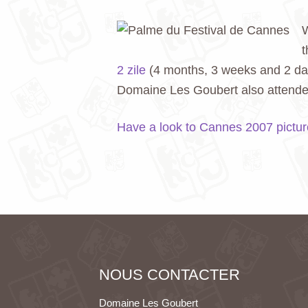
W
t
2 zile
(4 months, 3 weeks and 2 da
Domaine Les Goubert also attended t
Have a look to Cannes 2007 pictur
NOUS CONTACTER
Domaine Les Goubert