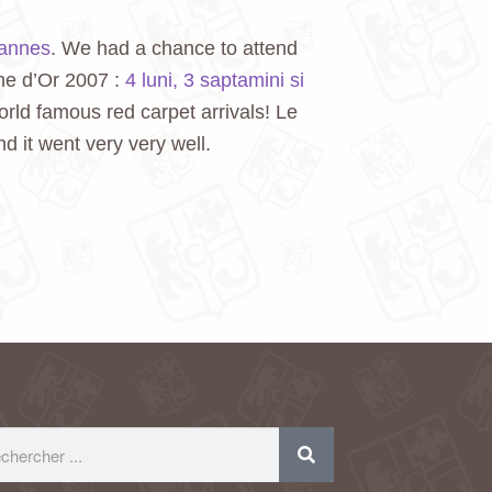
Cannes
. We had a chance to attend
me d’Or 2007 :
4 luni, 3 saptamini si
orld famous red carpet arrivals! Le
d it went very very well.