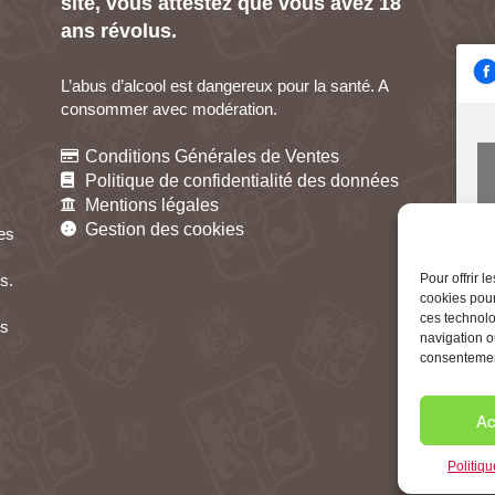
site, vous attestez que vous avez 18
ans révolus.
L’abus d’alcool est dangereux pour la santé. A
consommer avec modération.
Conditions Générales de Ventes
Politique de confidentialité des données
Mentions légales
Gestion des cookies
res
Pour offrir 
s.
cookies pour
ces technolo
es
navigation ou
consentement
Ac
Politiq