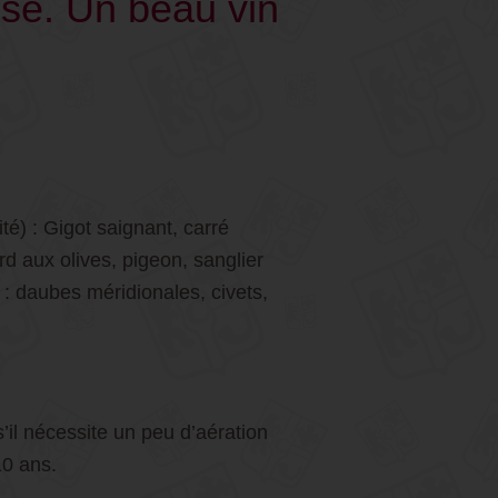
use. Un beau vin
té) : Gigot saignant, carré
d aux olives, pigeon, sanglier
: daubes méridionales, civets,
il nécessite un peu d’aération
10 ans.