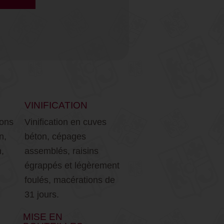
VINIFICATION
ions
Vinification en cuves
n,
béton, cépages
n,
assemblés, raisins
égrappés et légèrement
foulés, macérations de
31 jours.
MISE EN