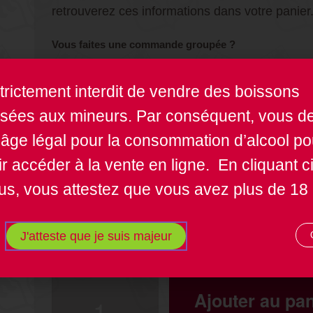
retrouverez ces informations dans votre panier
Vous faites une commande groupée ?
Vous pouvez attribuer le vin en cours d’achat à une pers
dessous. Vous retrouverez ainsi tous les vins commandés
 strictement interdit de vendre des boissons
et sur votre récapitulatif de commande. Une façon simple 
isées aux mineurs. Par conséquent, vous d
l’âge légal pour la consommation d’alcool po
20,50
€
r accéder à la vente en ligne. En cliquant ci
s, vous attestez que vous avez plus de 18
COMMANDE GROUPÉE
J'atteste que je suis majeur
Ajouter au pan