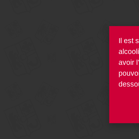
Il est
alcool
avoir 
pouvoi
dessou