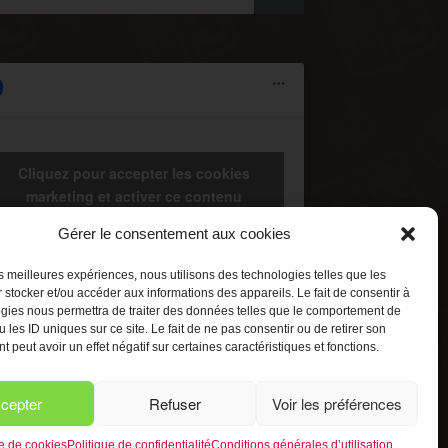
Cliquez pour accepter les cookies
marketing et activer ce contenu
Gérer le consentement aux cookies
les meilleures expériences, nous utilisons des technologies telles que les
 stocker et/ou accéder aux informations des appareils. Le fait de consentir à
gies nous permettra de traiter des données telles que le comportement de
 les ID uniques sur ce site. Le fait de ne pas consentir ou de retirer son
 peut avoir un effet négatif sur certaines caractéristiques et fonctions.
cepter
Refuser
Voir les préférences
ue de cookies
Politique de confidentialité
Conditions générales d’utilisation