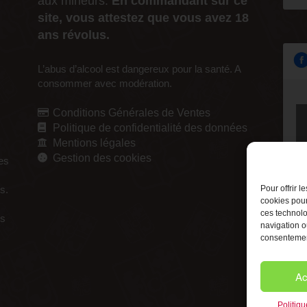
aux mineurs.
En commandant sur ce
site, vous attestez que vous avez 18
ans révolus.
L’abus d’alcool est dangereux pour la santé. A
consommer avec modération.
Conditions Générales de Ventes
Politique de confidentialité des données
Mentions légales
Gestion des cookies
res
s.
Pour offrir 
cookies pour
ces technolo
es
navigation ou
consentement
Ac
Politiq